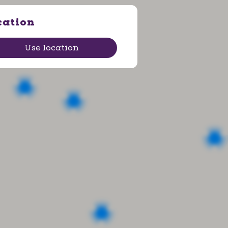
cation
Use location