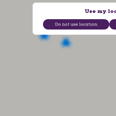
Use my lo
Do not use location