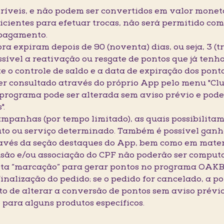
feríveis, e não podem ser convertidos em valor monet
ientes para efetuar trocas, não será permitido co
 pagamento.
ra expiram depois de 90 (noventa) dias, ou seja, 3 (t
ssível a reativação ou resgate de pontos que já ten
e o controle de saldo e a data de expiração dos ponto
ser consultado através do próprio App pelo menu "Club
 do programa pode ser alterada sem aviso prévio e pod
".
mpanhas (por tempo limitado), as quais possibilitam 
to ou serviço determinado. Também é possível ganha
avés da seção destaques do App, bem como em mater
lusão e/ou associação do CPF não poderão ser compu
esta “marcação” para gerar pontos no programa OA
a finalização do pedido; se o pedido for cancelado, a
to de alterar a conversão de pontos sem aviso prév
e para alguns produtos específicos.