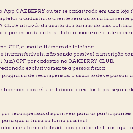
 no App OAKBERRY ou ter se cadastrado em uma loja f
etar o cadastro, o cliente será automaticamente 
UB através do aceite dos termos de uso, política d
izado por meio de outras plataformas e o cliente som
ome, CPF, e-mail e Número de telefone.
s e intransferíveis, não sendo possível a inscrição c
 1 (um) CPF por cadastro no OAKBERRY CLUB.
recionado exclusivamente a pessoa física.
no programa de recompensas, o usuário deve possuir a
.
de funcionários e/ou colaboradores das lojas, sejam e
os por recompensas disponíveis para os participante
para que a troca se torne possível.
 valor monetário atribuído aos pontos, de forma que n