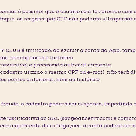
pensas é possível que o usuário seja favorecido com
toque, os resgates por CPF não poderão ultrapassar o
Y CLUB é unificado; ao excluir a conta do App, tamb
ns, recompensas e histórico.
 irreversível e processada automaticamente.
o cadastro usando o mesmo CPF ou e-mail, não terá d
os pontos anteriores, nem ao histórico.
de fraude, o cadastro poderá ser suspenso, impedindo
nte justificativa ao SAC (sac@oakberry.com) e compro
 descumprimento das obrigações, a conta poderá ser