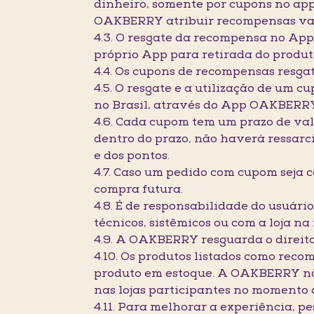
dinheiro, somente por cupons no app
OAKBERRY atribuir recompensas var
4.3. O resgate da recompensa no App 
próprio App para retirada do produt
4.4. Os cupons de recompensas resga
4.5. O resgate e a utilização de um
no Brasil, através do App OAKBERR
4.6. Cada cupom tem um prazo de val
dentro do prazo, não haverá ressarc
e dos pontos.
4.7. Caso um pedido com cupom seja 
compra futura.
4.8. É de responsabilidade do usuár
técnicos, sistêmicos ou com a loja n
4.9. A OAKBERRY resguarda o direito
4.10. Os produtos listados como rec
produto em estoque. A OAKBERRY não
nas lojas participantes no momento 
4.11. Para melhorar a experiência, 