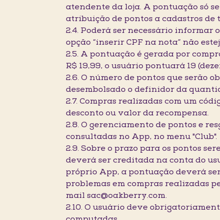
atendente da loja. A pontuação só se
atribuição de pontos a cadastros de
2.4. Poderá ser necessário informar 
opção “inserir CPF na nota” não este
2.5. A pontuação é gerada por compr
R$ 19,99, o usuário pontuará 19 (de
2.6. O número de pontos que serão o
desembolsado o definidor da quanti
2.7. Compras realizadas com um códi
desconto ou valor da recompensa.
2.8. O gerenciamento de pontos e res
consultadas no App, no menu "Club".
2.9. Sobre o prazo para os pontos se
deverá ser creditada na conta do usu
próprio App, a pontuação deverá ser
problemas em compras realizadas pe
mail sac@oakberry.com.
2.10. O usuário deve obrigatoriame
computadas.