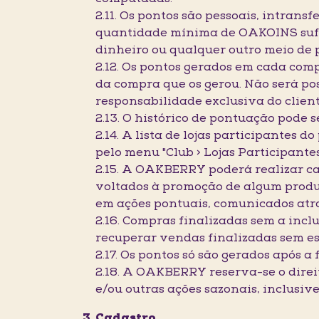
2.11. Os pontos são pessoais, intrans
quantidade mínima de OAKOINS sufic
dinheiro ou qualquer outro meio de
2.12. Os pontos gerados em cada comp
da compra que os gerou. Não será po
responsabilidade exclusiva do client
2.13. O histórico de pontuação pode 
2.14. A lista de lojas participantes
pelo menu "Club > Lojas Participantes
2.15. A OAKBERRY poderá realizar ca
voltados à promoção de algum produ
em ações pontuais, comunicados atr
2.16. Compras finalizadas sem a inc
recuperar vendas finalizadas sem 
2.17. Os pontos só são gerados após 
2.18. A OAKBERRY reserva-se o direi
e/ou outras ações sazonais, inclusiv
Cadastro