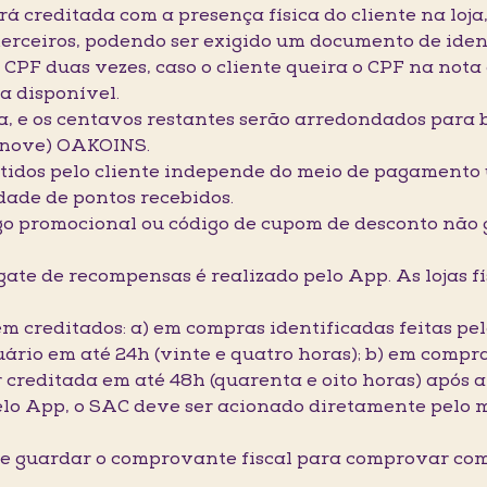
rá creditada com a presença física do cliente na loj
 terceiros, podendo ser exigido um documento de iden
o CPF duas vezes, caso o cliente queira o CPF na no
ja disponível.
a, e os centavos restantes serão arredondados para
zenove) OAKOINS.
btidos pelo cliente independe do meio de pagamento u
dade de pontos recebidos.
go promocional ou código de cupom de desconto não 
gate de recompensas é realizado pelo App. As lojas f
rem creditados: a) em compras identificadas feitas p
ário em até 24h (vinte e quatro horas); b) em compra
 creditada em até 48h (quarenta e oito horas) após a
lo App, o SAC deve ser acionado diretamente pelo m
nte guardar o comprovante fiscal para comprovar c