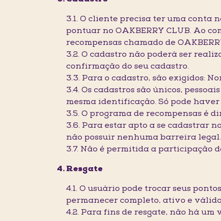
3.1. O cliente precisa ter uma conta
pontuar no OAKBERRY CLUB. Ao compl
recompensas chamado de OAKBERRY CL
3.2. O cadastro não poderá ser real
confirmação do seu cadastro.
3.3. Para o cadastro, são exigidos: N
3.4. Os cadastros são únicos, pessoai
mesma identificação. Só pode haver
3.5. O programa de recompensas é di
3.6. Para estar apto a se cadastrar 
não possuir nenhuma barreira legal
3.7. Não é permitida a participação 
Resgate
4.1. O usuário pode trocar seus pont
permanecer completo, ativo e válido 
4.2. Para fins de resgate, não há um