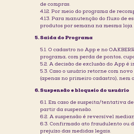
de compras.
4.12. Por meio do programa de recom
4.13. Para manutenção do fluxo de es
produtos por semana na mesma loja.
Saída do Programa
5.1. O cadastro no App e no OAKBERR
programa, com perda de pontos, cupo
5.2. A decisão de exclusão do App é
5.3. Caso o usuário retorne com nov
(apenas no primeiro cadastro), nem a
Suspensão e bloqueio do usuário
6.1. Em caso de suspeita/tentativa 
partir da suspensão.
6.2. A suspensão é reversível media
6.3. Confirmado ato fraudulento ou
prejuízo das medidas legais.