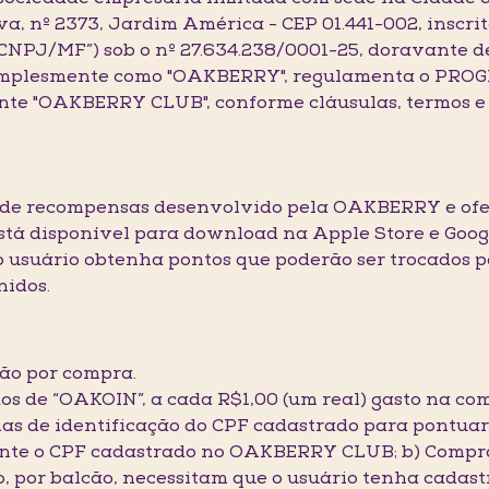
a, nº 2373, Jardim América - CEP 01.441-002, inscri
(“CNPJ/MF”) sob o nº 27.634.238/0001-25, doravante
s, simplesmente como "OAKBERRY", regulamenta o
 "OAKBERRY CLUB", conforme cláusulas, termos e co
de recompensas desenvolvido pela OAKBERRY e ofer
tá disponível para download na Apple Store e Goog
o usuário obtenha pontos que poderão ser trocados 
nidos.
ão por compra.
os de “OAKOIN”, a cada R$1,00 (um real) gasto na co
mas de identificação do CPF cadastrado para pontuar,
te o CPF cadastrado no OAKBERRY CLUB; b) Compras f
ro, por balcão, necessitam que o usuário tenha cada