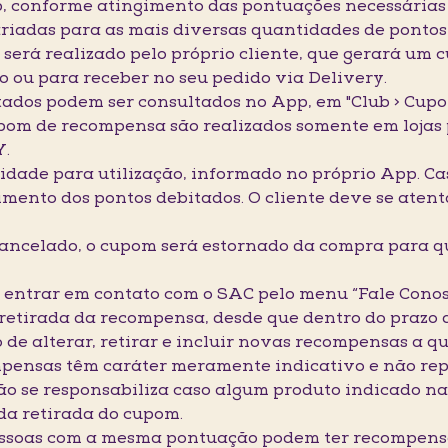
, conforme atingimento das pontuações necessárias 
iadas para as mais diversas quantidades de pontos
será realizado pelo próprio cliente, que gerará um 
o ou para receber no seu pedido via Delivery.
tados podem ser consultados no App, em "Club > Cupon
 cupom de recompensa são realizados somente em loj
Y.
idade para utilização, informado no próprio App. Cas
imento dos pontos debitados. O cliente deve se aten
cancelado, o cupom será estornado da compra para qu
io entrar em contato com o SAC pelo menu “Fale Con
a retirada da recompensa, desde que dentro do prazo
 de alterar, retirar e incluir novas recompensas a 
ompensas têm caráter meramente indicativo e não re
 se responsabiliza caso algum produto indicado n
da retirada do cupom.
pessoas com a mesma pontuação podem ter recompensa