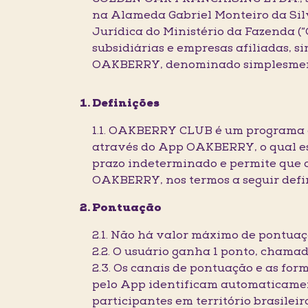
na Alameda Gabriel Monteiro da Silv
Jurídica do Ministério da Fazenda 
subsidiárias e empresas afiliada
OAKBERRY, denominado simplesmente
Definições
1.1. OAKBERRY CLUB é um programa 
através do App OAKBERRY, o qual es
prazo indeterminado e permite que 
OAKBERRY, nos termos a seguir defi
Pontuação
2.1. Não há valor máximo de pontuaç
2.2. O usuário ganha 1 ponto, chamad
2.3. Os canais de pontuação e as for
pelo App identificam automaticamen
participantes em território brasilei