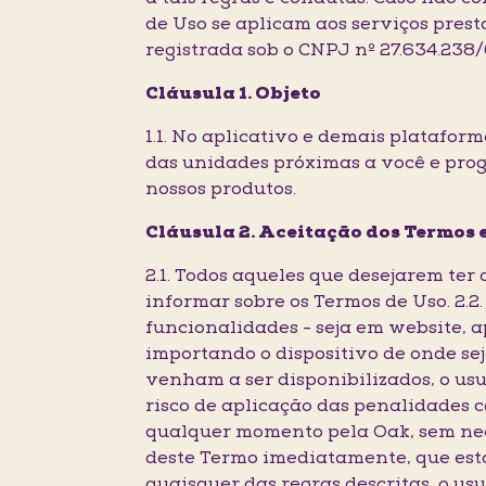
de Uso se aplicam aos serviços pre
registrada sob o CNPJ nº 27.634.238
Cláusula 1. Objeto
1.1. No aplicativo e demais platafor
das unidades próximas a você e prog
nossos produtos.
Cláusula 2. Aceitação dos Termos 
2.1. Todos aqueles que desejarem ter
informar sobre os Termos de Uso. 2.2.
funcionalidades - seja em website, a
importando o dispositivo de onde sej
venham a ser disponibilizados, o us
risco de aplicação das penalidades c
qualquer momento pela Oak, sem nece
deste Termo imediatamente, que esta
quaisquer das regras descritas, o usu