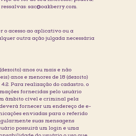
 ressalvas: sac@oakberry.com.
r o acesso ao aplicativo ou a
alquer outra ação julgada necessária
 (dezoito) anos ou mais e não
is) anos e menores de 18 (dezoito)
4.2. Para realização do cadastro, o
rmações fornecidas pelo usuário
m âmbito cível e criminal pela
 deverá fornecer um endereço de e-
unicações enviadas para o referido
 regularmente suas mensagens
usuário possuirá um login e uma
onsabilidade do usuário o uso que