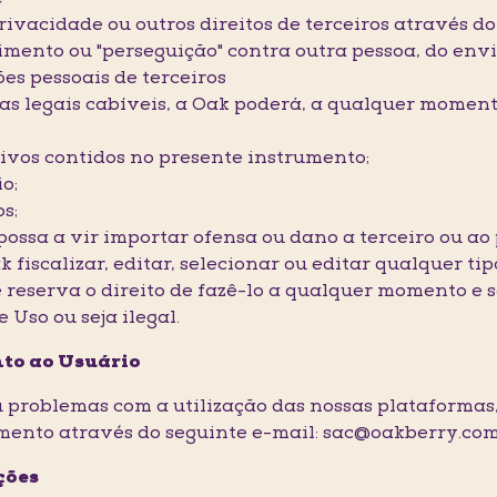
privacidade ou outros direitos de terceiros através d
imento ou "perseguição" contra outra pessoa, do en
ões pessoais de terceiros
s legais cabíveis, a Oak poderá, a qualquer momento
tivos contidos no presente instrumento;
o;
s;
ossa a vir importar ofensa ou dano a terceiro ou ao 
k fiscalizar, editar, selecionar ou editar qualquer t
e reserva o direito de fazê-lo a qualquer momento e 
Uso ou seja ilegal.
nto ao Usuário
ou problemas com a utilização das nossas plataformas
imento através do seguinte e-mail: sac@oakberry.c
ções