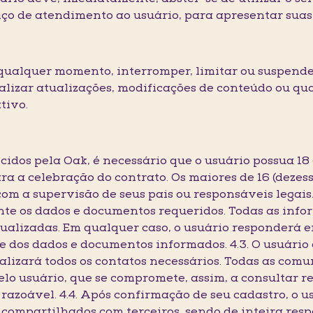
iço de atendimento ao usuário, para apresentar suas
 a qualquer momento, interromper, limitar ou suspende
ealizar atualizações, modificações de conteúdo ou qu
tivo.
recidos pela Oak, é necessário que o usuário possua 18
 a celebração do contrato. Os maiores de 16 (dezesse
om a supervisão de seus pais ou responsáveis legais. 
te os dados e documentos requeridos. Todas as info
tualizadas. Em qualquer caso, o usuário responderá e
e dos dados e documentos informados. 4.3. O usuário
realizará todos os contatos necessários. Todas as com
elo usuário, que se compromete, assim, a consultar
razoável. 4.4. Após confirmação de seu cadastro, o 
 compartilhados com terceiros, sendo de inteira resp