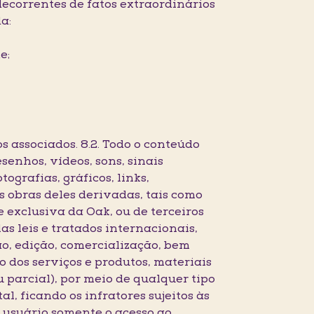
decorrentes de fatos extraordinários
a:
e;
os associados. 8.2. Todo o conteúdo
enhos, vídeos, sons, sinais
tografias, gráficos, links,
s obras deles derivadas, tais como
de exclusiva da Oak, ou de terceiros
as leis e tratados internacionais,
o, edição, comercialização, bem
 dos serviços e produtos, materiais
u parcial), por meio de qualquer tipo
al, ficando os infratores sujeitos às
o usuário somente o acesso ao