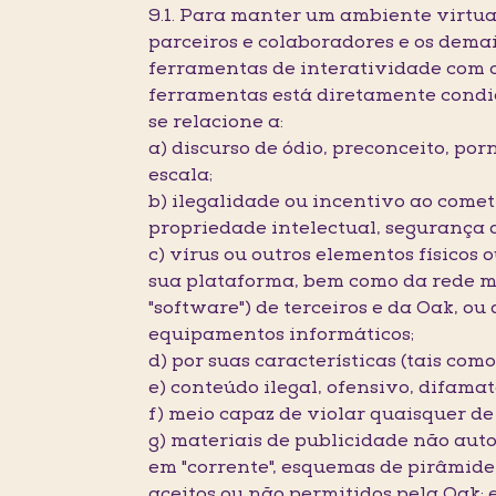
9.1. Para manter um ambiente virtual
parceiros e colaboradores e os demai
ferramentas de interatividade com os
ferramentas está diretamente condi
se relacione a:
a) discurso de ódio, preconceito, po
escala;
b) ilegalidade ou incentivo ao comet
propriedade intelectual, segurança 
c) vírus ou outros elementos físicos
sua plataforma, bem como da rede m
"software") de terceiros e da Oak, 
equipamentos informáticos;
d) por suas características (tais com
e) conteúdo ilegal, ofensivo, difama
f) meio capaz de violar quaisquer de
g) materiais de publicidade não auto
em "corrente", esquemas de pirâmide,
aceitos ou não permitidos pela Oak; 