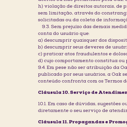
h) violação de direitos autorais, de 
sem limitação, através do constrang
solicitadas ou da coleta de informaç
9.3. Sem prejuízo das demais medida
conta do usuário que:
a) descumprir quaisquer dos disposi
b) descumprir seus deveres de usuári
c) praticar atos fraudulentos e doloso
d) cujo comportamento constitua ou p
9.4. Em pese não ser atribuição da Oa
publicado por seus usuários, a Oak s
conteúdo confronta com os Termos de 
Cláusula 10. Serviço de Atendime
10.1. Em caso de dúvidas, sugestões 
diretamente o seu serviço de atend
Cláusula 11. Propagandas e Promo