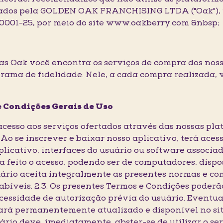
stados pela GOLDEN OAK FRANCHISING LTDA ("Oak"), 
/0001-25, por meio do site www.oakberry.com &nbsp;
mas Oak você encontra os serviços de compra dos noss
rama de fidelidade. Nele, a cada compra realizada,
e Condições Gerais de Uso
 acesso aos serviços ofertados através das nossas p
 Ao se inscrever e baixar nosso aplicativo, terá acess
plicativo, interfaces do usuário ou software associad
a feito o acesso, podendo ser de computadores, dispo
uário aceita integralmente as presentes normas e co
abíveis. 2.3. Os presentes Termos e Condições poderã
ssidade de autorização prévia do usuário. Eventuai
rá permanentemente atualizado e disponível no site
ário deve, imediatamente, abster-se de utilizar o serv