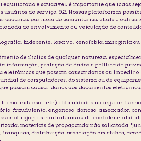
 equilibrado e saudável, é importante que todos sej
s usuários do serviço. 9.2. Nossas plataformas possib
 usuários, por meio de comentários, chats e outros. A
cionada ao envolvimento ou veiculação de conteúd
rnografia, indecente, lascivo, xenofobia, misoginia 
imento de ilícitos de qualquer natureza, especialmen
da informação, proteção de dados e política de priva
 ou eletrônicos que possam causar danos ou impedir 
undial de computadores, do sistema ou de equipamen
ou que possam causar danos aos documentos eletrônic
o forma, extensão etc.), dificuldades no regular func
tório, fraudulento, enganoso, danoso, ameaçador, co
 suas obrigações contratuais ou de confidencialidade
rizada, materiais de propaganda não solicitada, "ju
 franquias, distribuição, associação em clubes, aco
e