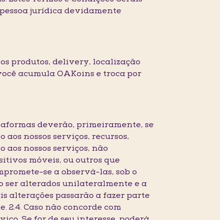
pessoa jurídica devidamente
os produtos, delivery, localização
 você acumula OAKoins e troca por
lataformas deverão, primeiramente, se
o aos nossos serviços, recursos,
o aos nossos serviços, não
sitivos móveis, ou outros que
mpromete-se a observá-las, sob o
o ser alterados unilateralmente e a
s alterações passarão a fazer parte
. 2.4. Caso não concorde com
iço. Se for de seu interesse, poderá,