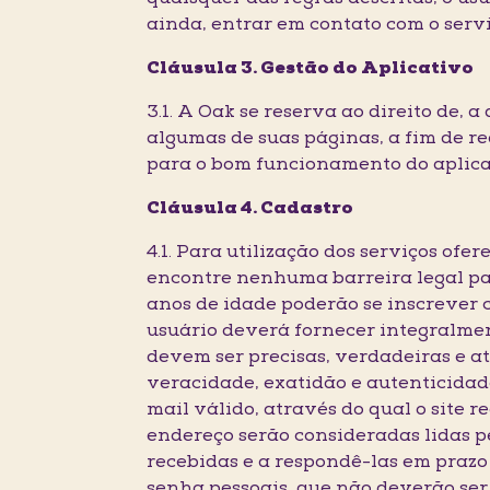
ainda, entrar em contato com o serv
Cláusula 3. Gestão do Aplicativo
3.1. A Oak se reserva ao direito de,
algumas de suas páginas, a fim de r
para o bom funcionamento do aplica
Cláusula 4. Cadastro
4.1. Para utilização dos serviços ofe
encontre nenhuma barreira legal para
anos de idade poderão se inscrever c
usuário deverá fornecer integralmen
devem ser precisas, verdadeiras e a
veracidade, exatidão e autenticidad
mail válido, através do qual o site 
endereço serão consideradas lidas p
recebidas e a respondê-las em prazo 
senha pessoais, que não deverão ser