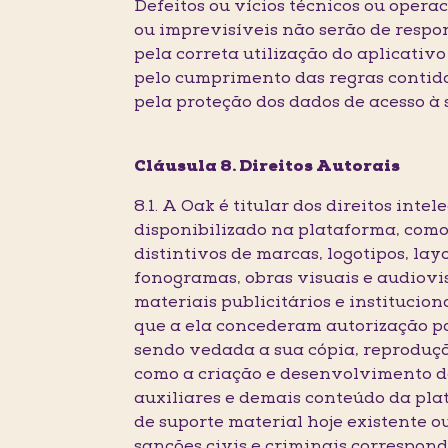
Defeitos ou vícios técnicos ou opera
ou imprevisíveis não serão de respon
pela correta utilização do aplicativo 
pelo cumprimento das regras contida
pela proteção dos dados de acesso à 
Cláusula 8. Direitos Autorais
8.1. A Oak é titular dos direitos inte
disponibilizado na plataforma, como 
distintivos de marcas, logotipos, layo
fonogramas, obras visuais e audiovis
materiais publicitários e institucion
que a ela concederam autorização par
sendo vedada a sua cópia, reproduçã
como a criação e desenvolvimento de
auxiliares e demais conteúdo da plat
de suporte material hoje existente ou 
sanções civis e criminais correspond