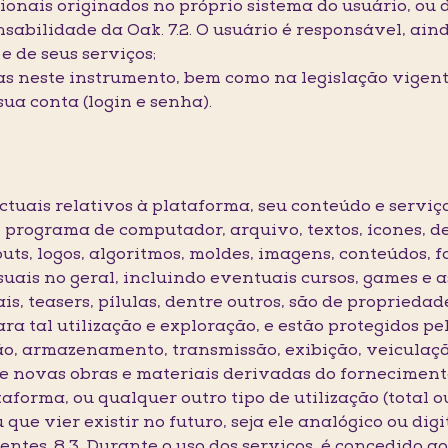
cionais originados no próprio sistema do usuário, ou 
sabilidade da Oak. 7.2. O usuário é responsável, aind
e de seus serviços;
s neste instrumento, bem como na legislação vigent
sua conta (login e senha).
lectuais relativos à plataforma, seu conteúdo e serviç
programa de computador, arquivo, textos, ícones, des
uts, logos, algoritmos, moldes, imagens, conteúdos, fo
uais no geral, incluindo eventuais cursos, games e a
ais, teasers, pílulas, dentre outros, são de proprieda
a tal utilização e exploração, e estão protegidos pel
o, armazenamento, transmissão, exibição, veiculaçã
 novas obras e materiais derivadas do fornecimento
aforma, ou qualquer outro tipo de utilização (total o
que vier existir no futuro, seja ele analógico ou digit
entes. 8.3. Durante o uso dos serviços, é concedido a