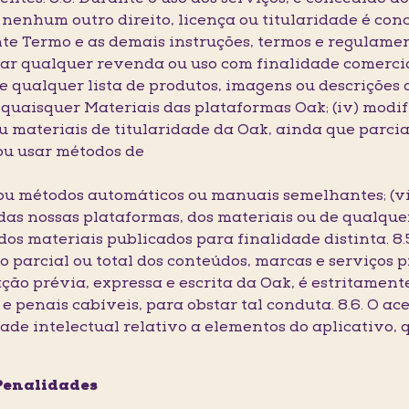
nenhum outro direito, licença ou titularidade é conce
te Termo e as demais instruções, termos e regulamen
car qualquer revenda ou uso com finalidade comercial
 de qualquer lista de produtos, imagens ou descrições d
 quaisquer Materiais das plataformas Oak; (iv) modif
ou materiais de titularidade da Oak, ainda que parci
ou usar métodos de
 ou métodos automáticos ou manuais semelhantes; (vi
as nossas plataformas, dos materiais ou de qualquer
 dos materiais publicados para finalidade distinta. 8
parcial ou total dos conteúdos, marcas e serviços pr
ação prévia, expressa e escrita da Oak, é estritame
 e penais cabíveis, para obstar tal conduta. 8.6. O a
ade intelectual relativo a elementos do aplicativo,
 Penalidades