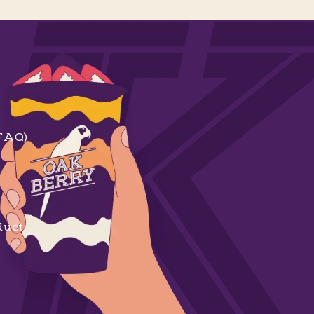
(FAQ)
duct