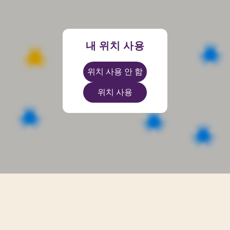
Ems Arena
Av. Senador Darci Ribeiro, 2 - Centro
, Petrolina
,
Pernambuco
내 위치 사용
위치 사용 안 함
위치 사용
Ituiutaba
R. Vinte e Quatro, 1001 - Centro
, Ituiutaba
,
Minas Gerais
Shopping Praiamar
R. Alexandre Martins, 80 - Aparecida
, Santos
,
São Paulo