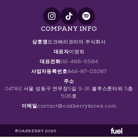
COMPANY INFO
상호명
오크베리코리아 주식회사
대표자
이명희
대표전화
02-466-5584
사업자등록번호
844-87-03067
주소
04782 서울 성동구 연무장5길 9-16 블루스톤타워 5층
506호
이메일
contact@oakberrykorea.com
®OAKBERRY 2025