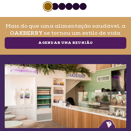
Slide
1
of
6
Slide
Slide
1
Slide
of
1
6
Slide
of
1
6
Slide
of
1
6
of
1
6
of
6
Mais do que uma alimentação saudável,
a
se tornou um estilo de vida.
OAKBERRY
AGENDAR UMA REUNIÃO