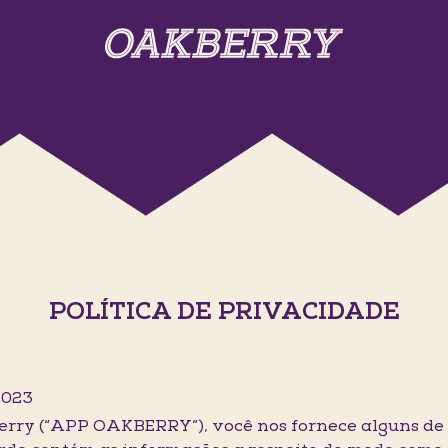
POLÍTICA DE PRIVACIDADE
2023
erry (“APP OAKBERRY”), você nos fornece alguns de 