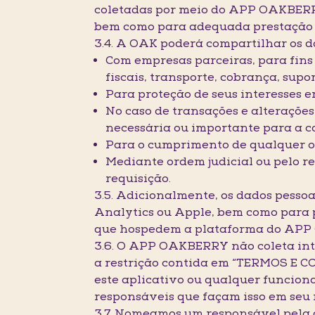
coletadas por meio do APP OAKBERRY 
bem como para adequada prestação 
3.4. A OAK poderá compartilhar os da
Com empresas parceiras, para fins
fiscais, transporte, cobrança, sup
Para proteção de seus interesses e
No caso de transações e alteraçõe
necessária ou importante para a c
Para o cumprimento de qualquer ob
Mediante ordem judicial ou pelo 
requisição.
3.5. Adicionalmente, os dados pesso
Analytics ou Apple, bem como para p
que hospedem a plataforma do AP
3.6. O APP OAKBERRY não coleta int
a restrição contida em “TERMOS E CO
este aplicativo ou qualquer funciona
responsáveis que façam isso em seu
3.7. Nomeamos um responsável pela 