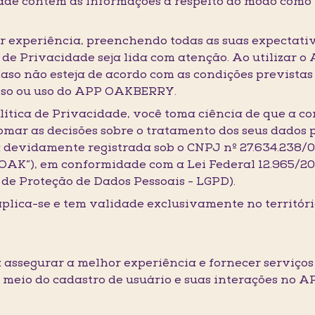
dade contém as informações a respeito do modo como 
 experiência, preenchendo todas as suas expectativ
ca de Privacidade seja lida com atenção. Ao utilizar
Caso não esteja de acordo com as condições previstas
esso ou uso do APP OAKBERRY.
lítica de Privacidade, você toma ciência de que a co
tomar as decisões sobre o tratamento dos seus dados
devidamente registrada sob o CNPJ nº 27.634.238/00
OAK”), em conformidade com a Lei Federal 12.965/201
l de Proteção de Dados Pessoais - LGPD).
plica-se e tem validade exclusivamente no território
a assegurar a melhor experiência e fornecer serviços
or meio do cadastro de usuário e suas interações no