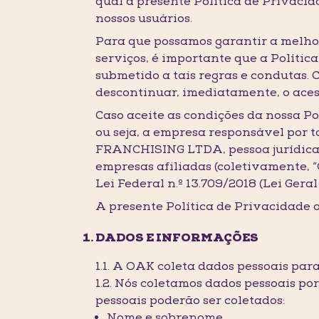
qual a presente Política de Privaci
nossos usuários.
Para que possamos garantir a melhor
serviços, é importante que a Políti
submetido a tais regras e condutas. 
descontinuar, imediatamente, o ac
Caso aceite as condições da nossa Po
ou seja, a empresa responsável por 
FRANCHISING LTDA, pessoa jurídica 
empresas afiliadas (coletivamente, “
Lei Federal n.º 13.709/2018 (Lei Gera
A presente Política de Privacidade a
DADOS E INFORMAÇÕES
1.1. A OAK coleta dados pessoais par
1.2. Nós coletamos dados pessoais p
pessoais poderão ser coletados:
Nome e sobrenome