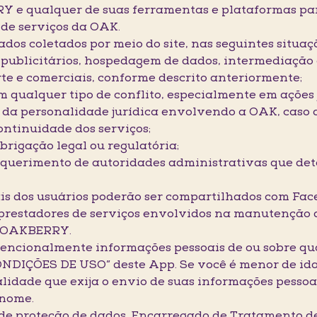
e qualquer de suas ferramentas e plataformas para 
de serviços da OAK.
dos coletados por meio do site, nas seguintes situaç
 publicitários, hospedagem de dados, intermediação
orte e comerciais, conforme descrito anteriormente;
m qualquer tipo de conflito, especialmente em ações j
s da personalidade jurídica envolvendo a OAK, caso 
ontinuidade dos serviços;
rigação legal ou regulatória;
requerimento de autoridades administrativas que d
ais dos usuários poderão ser compartilhados com Fac
restadores de serviços envolvidos na manutenção do
P OAKBERRY.
encionalmente informações pessoais de ou sobre qua
NDIÇÕES DE USO” deste App. Se você é menor de idad
lidade que exija o envio de suas informações pessoais
 nome.
de proteção de dados, Encarregado de Tratamento d