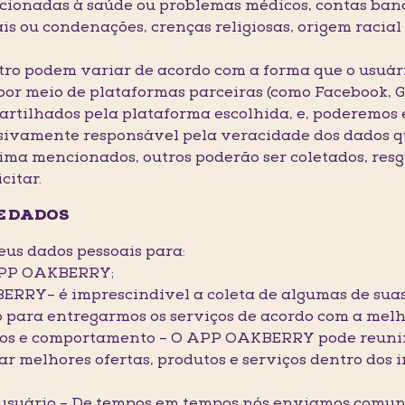
cionadas à saúde ou problemas médicos, contas bancár
ais ou condenações, crenças religiosas, origem racial
tro podem variar de acordo com a forma que o usuário
 por meio de plataformas parceiras (como Facebook, G
artilhados pela plataforma escolhida, e, poderemos
usivamente responsável pela veracidade dos dados q
cima mencionados, outros poderão ser coletados, res
citar.
E DADOS
seus dados pessoais para:
 APP OAKBERRY;
RRY– é imprescindível a coleta de algumas de suas
 para entregarmos os serviços de acordo com a melh
ábitos e comportamento – O APP OAKBERRY pode reuni
ar melhores ofertas, produtos e serviços dentro dos 
o usuário – De tempos em tempos nós enviamos comun