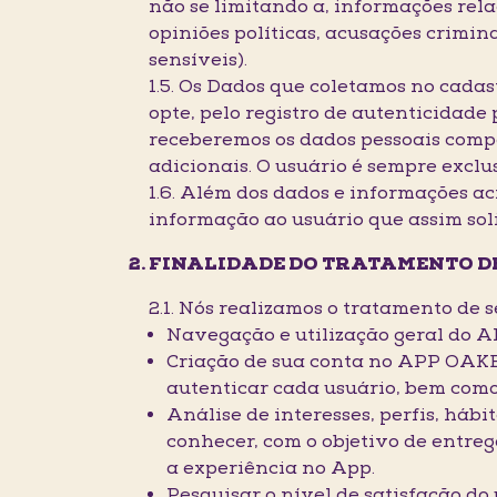
não se limitando a, informações rela
opiniões políticas, acusações crimin
sensíveis).
1.5. Os Dados que coletamos no cadas
opte, pelo registro de autenticidade
receberemos os dados pessoais comp
adicionais. O usuário é sempre excl
1.6. Além dos dados e informações a
informação ao usuário que assim soli
FINALIDADE DO TRATAMENTO D
2.1. Nós realizamos o tratamento de 
Navegação e utilização geral do
Criação de sua conta no APP OAKBE
autenticar cada usuário, bem como
Análise de interesses, perfis, h
conhecer, com o objetivo de entreg
a experiência no App.
Pesquisar o nível de satisfação d