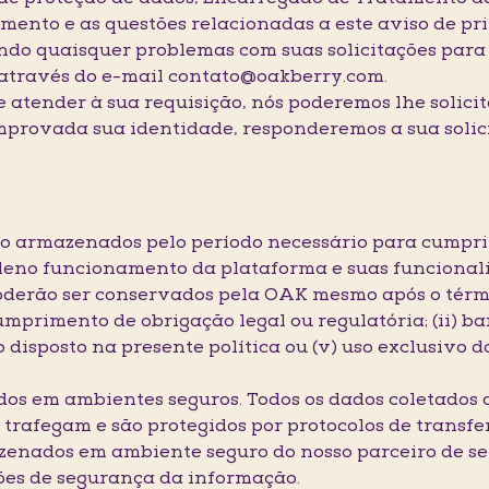
mento e as questões relacionadas a este aviso de pr
do quaisquer problemas com suas solicitações para 
 através do e-mail contato@oakberry.com.
 e atender à sua requisição, nós poderemos lhe solic
omprovada sua identidade, responderemos a sua solic
rão armazenados pelo período necessário para cumpri
pleno funcionamento da plataforma e suas funcional
 poderão ser conservados pela OAK mesmo após o térm
umprimento de obrigação legal ou regulatória; (ii) banc
 disposto na presente política ou (v) uso exclusivo 
os em ambientes seguros. Todos os dados coletados
rafegam e são protegidos por protocolos de transfer
azenados em ambiente seguro do nosso parceiro de 
ões de segurança da informação.