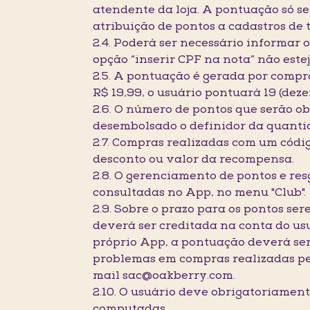
atendente da loja. A pontuação só se
atribuição de pontos a cadastros de
2.4. Poderá ser necessário informar 
opção “inserir CPF na nota” não este
2.5. A pontuação é gerada por compr
R$ 19,99, o usuário pontuará 19 (de
2.6. O número de pontos que serão o
desembolsado o definidor da quanti
2.7. Compras realizadas com um códi
desconto ou valor da recompensa.
2.8. O gerenciamento de pontos e res
consultadas no App, no menu "Club".
2.9. Sobre o prazo para os pontos se
deverá ser creditada na conta do usu
próprio App, a pontuação deverá ser
problemas em compras realizadas pe
mail sac@oakberry.com.
2.10. O usuário deve obrigatoriame
computadas.