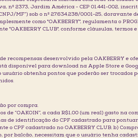
a, nº 2373, Jardim América - CEP 01.441-002, inscri
(“CNPJ/MF”) sob o nº 27.634.238/0001-25, doravante
s, simplesmente como "OAKBERRY", regulamenta o
 "OAKBERRY CLUB", conforme cláusulas, termos e co
de recompensas desenvolvido pela OAKBERRY e ofer
tá disponível para download na Apple Store e Goog
o usuário obtenha pontos que poderão ser trocados 
nidos.
ão por compra.
os de “OAKOIN”, a cada R$1,00 (um real) gasto na co
mas de identificação do CPF cadastrado para pontuar,
te o CPF cadastrado no OAKBERRY CLUB; b) Compras f
ro, por balcão, necessitam que o usuário tenha cada