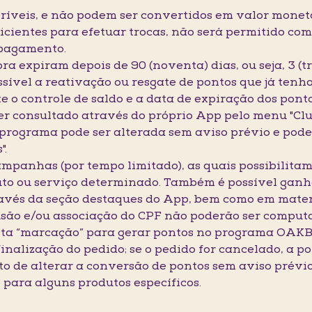
feríveis, e não podem ser convertidos em valor monet
ientes para efetuar trocas, não será permitido co
 pagamento.
ra expiram depois de 90 (noventa) dias, ou seja, 3 (t
ssível a reativação ou resgate de pontos que já ten
e o controle de saldo e a data de expiração dos ponto
ser consultado através do próprio App pelo menu "Club
 do programa pode ser alterada sem aviso prévio e pod
".
mpanhas (por tempo limitado), as quais possibilitam 
to ou serviço determinado. Também é possível ganha
avés da seção destaques do App, bem como em mater
lusão e/ou associação do CPF não poderão ser compu
esta “marcação” para gerar pontos no programa OA
a finalização do pedido; se o pedido for cancelado, a
to de alterar a conversão de pontos sem aviso prév
e para alguns produtos específicos.