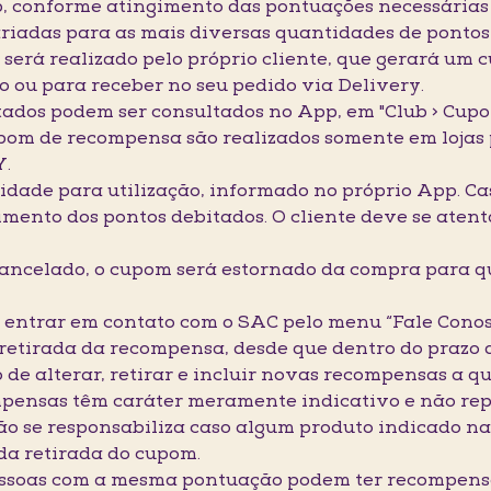
, conforme atingimento das pontuações necessárias 
iadas para as mais diversas quantidades de pontos
será realizado pelo próprio cliente, que gerará um 
o ou para receber no seu pedido via Delivery.
tados podem ser consultados no App, em "Club > Cupon
 cupom de recompensa são realizados somente em loj
Y.
idade para utilização, informado no próprio App. Cas
imento dos pontos debitados. O cliente deve se aten
cancelado, o cupom será estornado da compra para qu
io entrar em contato com o SAC pelo menu “Fale Con
a retirada da recompensa, desde que dentro do prazo
 de alterar, retirar e incluir novas recompensas a 
ompensas têm caráter meramente indicativo e não re
 se responsabiliza caso algum produto indicado n
da retirada do cupom.
pessoas com a mesma pontuação podem ter recompensa