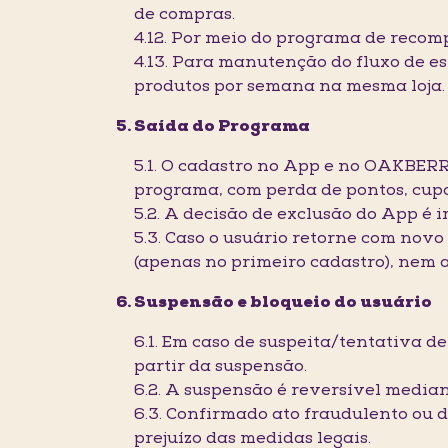
de compras.
4.12. Por meio do programa de recom
4.13. Para manutenção do fluxo de es
produtos por semana na mesma loja.
Saída do Programa
5.1. O cadastro no App e no OAKBERR
programa, com perda de pontos, cupo
5.2. A decisão de exclusão do App é
5.3. Caso o usuário retorne com nov
(apenas no primeiro cadastro), nem a
Suspensão e bloqueio do usuário
6.1. Em caso de suspeita/tentativa 
partir da suspensão.
6.2. A suspensão é reversível media
6.3. Confirmado ato fraudulento ou
prejuízo das medidas legais.