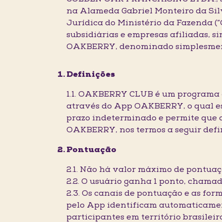
na Alameda Gabriel Monteiro da Silv
Jurídica do Ministério da Fazenda 
subsidiárias e empresas afiliada
OAKBERRY, denominado simplesmente
Definições
1.1. OAKBERRY CLUB é um programa 
através do App OAKBERRY, o qual es
prazo indeterminado e permite que 
OAKBERRY, nos termos a seguir defi
Pontuação
2.1. Não há valor máximo de pontuaç
2.2. O usuário ganha 1 ponto, chamad
2.3. Os canais de pontuação e as for
pelo App identificam automaticamen
participantes em território brasilei