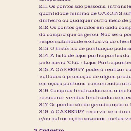
2.11. Os pontos são pessoais, intrans
quantidade mínima de OAKOINS sufic
dinheiro ou qualquer outro meio de
2.12. Os pontos gerados em cada comp
da compra que os gerou. Não será po
responsabilidade exclusiva do client
2.13. O histórico de pontuação pode 
2.14. A lista de lojas participantes
pelo menu "Club > Lojas Participantes
2.15. A OAKBERRY poderá realizar ca
voltados à promoção de algum produ
em ações pontuais, comunicados atr
2.16. Compras finalizadas sem a inc
recuperar vendas finalizadas sem 
2.17. Os pontos só são gerados após 
2.18. A OAKBERRY reserva-se o direi
e/ou outras ações sazonais, inclusiv
Cadastro