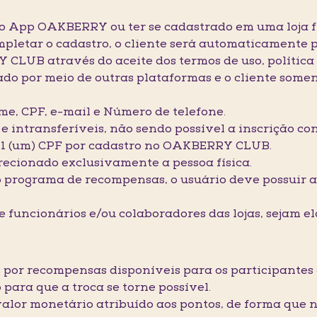
 no App OAKBERRY ou ter se cadastrado em uma loja f
etar o cadastro, o cliente será automaticamente 
UB através do aceite dos termos de uso, política d
izado por meio de outras plataformas e o cliente som
ome, CPF, e-mail e Número de telefone.
s e intransferíveis, não sendo possível a inscrição c
 1 (um) CPF por cadastro no OAKBERRY CLUB.
recionado exclusivamente a pessoa física.
no programa de recompensas, o usuário deve possuir a
.
de funcionários e/ou colaboradores das lojas, sejam e
os por recompensas disponíveis para os participante
para que a troca se torne possível.
 valor monetário atribuído aos pontos, de forma que n