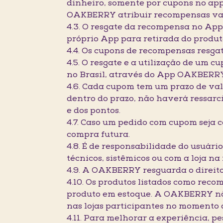
dinheiro, somente por cupons no app
OAKBERRY atribuir recompensas var
4.3. O resgate da recompensa no App 
próprio App para retirada do produt
4.4. Os cupons de recompensas resga
4.5. O resgate e a utilização de um
no Brasil, através do App OAKBERR
4.6. Cada cupom tem um prazo de val
dentro do prazo, não haverá ressarc
e dos pontos.
4.7. Caso um pedido com cupom seja 
compra futura.
4.8. É de responsabilidade do usuár
técnicos, sistêmicos ou com a loja n
4.9. A OAKBERRY resguarda o direito
4.10. Os produtos listados como rec
produto em estoque. A OAKBERRY não
nas lojas participantes no momento 
4.11. Para melhorar a experiência, 