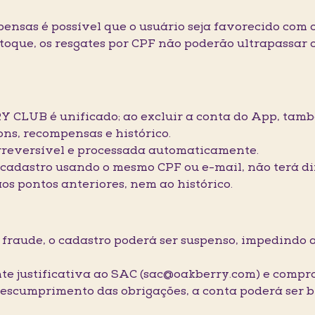
pensas é possível que o usuário seja favorecido com
toque, os resgates por CPF não poderão ultrapassar o
Y CLUB é unificado; ao excluir a conta do App, tamb
ns, recompensas e histórico.
 irreversível e processada automaticamente.
o cadastro usando o mesmo CPF ou e-mail, não terá d
os pontos anteriores, nem ao histórico.
de fraude, o cadastro poderá ser suspenso, impedindo
nte justificativa ao SAC (sac@oakberry.com) e compro
 descumprimento das obrigações, a conta poderá ser