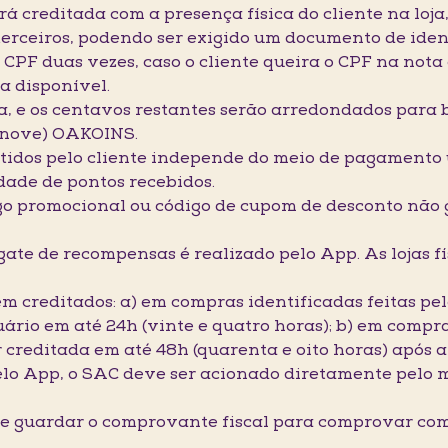
rá creditada com a presença física do cliente na loj
 terceiros, podendo ser exigido um documento de iden
o CPF duas vezes, caso o cliente queira o CPF na no
ja disponível.
a, e os centavos restantes serão arredondados para
zenove) OAKOINS.
btidos pelo cliente independe do meio de pagamento u
dade de pontos recebidos.
go promocional ou código de cupom de desconto não 
gate de recompensas é realizado pelo App. As lojas f
rem creditados: a) em compras identificadas feitas p
ário em até 24h (vinte e quatro horas); b) em compra
 creditada em até 48h (quarenta e oito horas) após a
lo App, o SAC deve ser acionado diretamente pelo m
nte guardar o comprovante fiscal para comprovar c