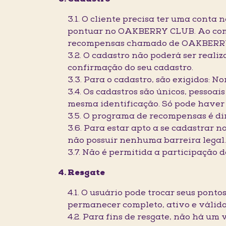
3.1. O cliente precisa ter uma conta
pontuar no OAKBERRY CLUB. Ao compl
recompensas chamado de OAKBERRY CL
3.2. O cadastro não poderá ser real
confirmação do seu cadastro.
3.3. Para o cadastro, são exigidos: N
3.4. Os cadastros são únicos, pessoai
mesma identificação. Só pode haver
3.5. O programa de recompensas é di
3.6. Para estar apto a se cadastrar 
não possuir nenhuma barreira legal
3.7. Não é permitida a participação 
Resgate
4.1. O usuário pode trocar seus pont
permanecer completo, ativo e válido 
4.2. Para fins de resgate, não há um