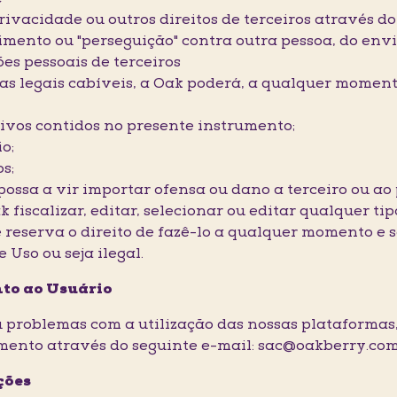
privacidade ou outros direitos de terceiros através d
imento ou "perseguição" contra outra pessoa, do en
ões pessoais de terceiros
s legais cabíveis, a Oak poderá, a qualquer momento
tivos contidos no presente instrumento;
o;
s;
ossa a vir importar ofensa ou dano a terceiro ou ao 
k fiscalizar, editar, selecionar ou editar qualquer t
e reserva o direito de fazê-lo a qualquer momento e 
Uso ou seja ilegal.
nto ao Usuário
ou problemas com a utilização das nossas plataformas
imento através do seguinte e-mail: sac@oakberry.c
ções