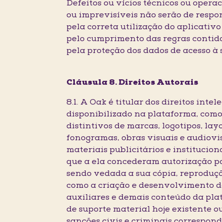
Defeitos ou vícios técnicos ou opera
ou imprevisíveis não serão de respon
pela correta utilização do aplicativo 
pelo cumprimento das regras contida
pela proteção dos dados de acesso à 
Cláusula 8. Direitos Autorais
8.1. A Oak é titular dos direitos inte
disponibilizado na plataforma, como 
distintivos de marcas, logotipos, layo
fonogramas, obras visuais e audiovis
materiais publicitários e institucion
que a ela concederam autorização par
sendo vedada a sua cópia, reproduçã
como a criação e desenvolvimento de
auxiliares e demais conteúdo da plat
de suporte material hoje existente ou 
sanções civis e criminais correspond