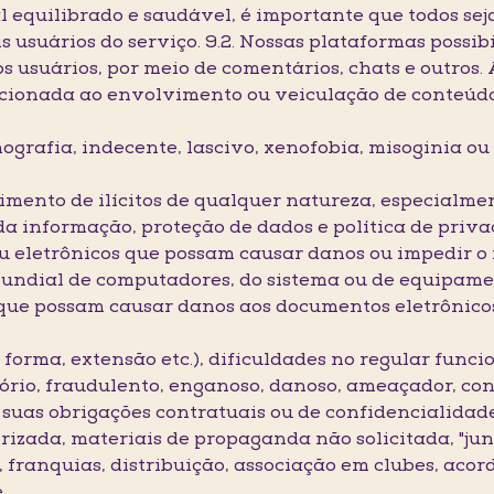
 equilibrado e saudável, é importante que todos sej
s usuários do serviço. 9.2. Nossas plataformas possib
 usuários, por meio de comentários, chats e outros. A
cionada ao envolvimento ou veiculação de conteúd
rnografia, indecente, lascivo, xenofobia, misoginia 
imento de ilícitos de qualquer natureza, especialmen
da informação, proteção de dados e política de priva
 ou eletrônicos que possam causar danos ou impedir 
undial de computadores, do sistema ou de equipamen
ou que possam causar danos aos documentos eletrônic
o forma, extensão etc.), dificuldades no regular func
tório, fraudulento, enganoso, danoso, ameaçador, co
 suas obrigações contratuais ou de confidencialidade
rizada, materiais de propaganda não solicitada, "ju
 franquias, distribuição, associação em clubes, aco
e