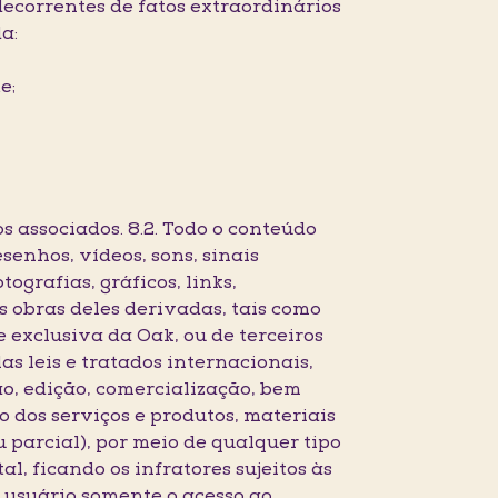
decorrentes de fatos extraordinários
a:
e;
os associados. 8.2. Todo o conteúdo
enhos, vídeos, sons, sinais
tografias, gráficos, links,
s obras deles derivadas, tais como
de exclusiva da Oak, ou de terceiros
as leis e tratados internacionais,
o, edição, comercialização, bem
 dos serviços e produtos, materiais
u parcial), por meio de qualquer tipo
al, ficando os infratores sujeitos às
o usuário somente o acesso ao