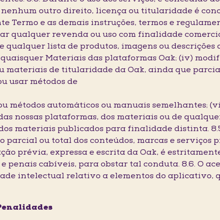
nenhum outro direito, licença ou titularidade é conce
te Termo e as demais instruções, termos e regulamen
car qualquer revenda ou uso com finalidade comercial
 de qualquer lista de produtos, imagens ou descrições d
 quaisquer Materiais das plataformas Oak; (iv) modif
ou materiais de titularidade da Oak, ainda que parci
ou usar métodos de
 ou métodos automáticos ou manuais semelhantes; (vi
as nossas plataformas, dos materiais ou de qualquer
 dos materiais publicados para finalidade distinta. 8
parcial ou total dos conteúdos, marcas e serviços pr
ação prévia, expressa e escrita da Oak, é estritame
 e penais cabíveis, para obstar tal conduta. 8.6. O a
ade intelectual relativo a elementos do aplicativo,
 Penalidades