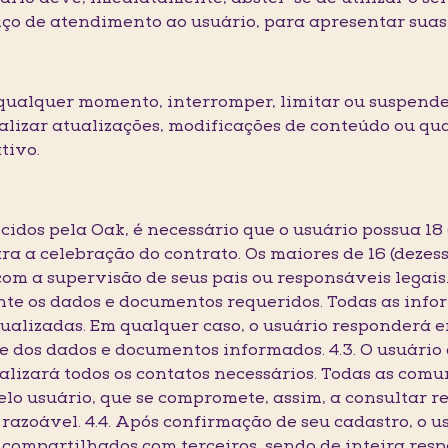
iço de atendimento ao usuário, para apresentar suas
 a qualquer momento, interromper, limitar ou suspende
ealizar atualizações, modificações de conteúdo ou qu
tivo.
recidos pela Oak, é necessário que o usuário possua 18
 a celebração do contrato. Os maiores de 16 (dezesse
om a supervisão de seus pais ou responsáveis legais. 
te os dados e documentos requeridos. Todas as info
tualizadas. Em qualquer caso, o usuário responderá e
e dos dados e documentos informados. 4.3. O usuário
realizará todos os contatos necessários. Todas as com
elo usuário, que se compromete, assim, a consultar
razoável. 4.4. Após confirmação de seu cadastro, o 
 compartilhados com terceiros, sendo de inteira resp