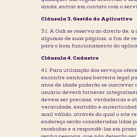
ainda, entrar em contato com o serv
Cláusula 3. Gestão do Aplicativo
3.1. A Oak se reserva ao direito de,
algumas de suas páginas, a fim de r
para o bom funcionamento do aplica
Cláusula 4. Cadastro
4.1. Para utilização dos serviços ofe
encontre nenhuma barreira legal para
anos de idade poderão se inscrever c
usuário deverá fornecer integralmen
devem ser precisas, verdadeiras e a
veracidade, exatidão e autenticidad
mail válido, através do qual o site 
endereço serão consideradas lidas p
recebidas e a respondê-las em prazo 
senha pessoais, que não deverão ser