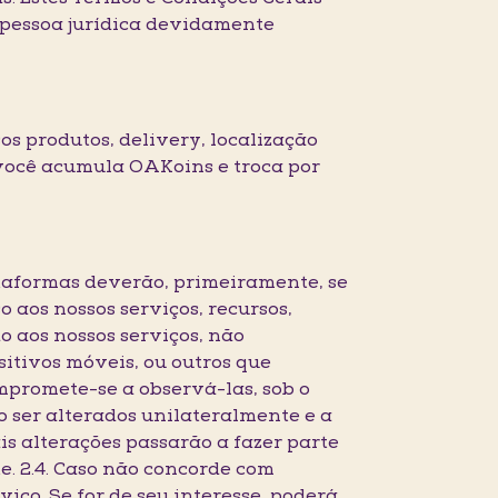
pessoa jurídica devidamente
os produtos, delivery, localização
 você acumula OAKoins e troca por
lataformas deverão, primeiramente, se
o aos nossos serviços, recursos,
o aos nossos serviços, não
sitivos móveis, ou outros que
mpromete-se a observá-las, sob o
o ser alterados unilateralmente e a
s alterações passarão a fazer parte
. 2.4. Caso não concorde com
iço. Se for de seu interesse, poderá,