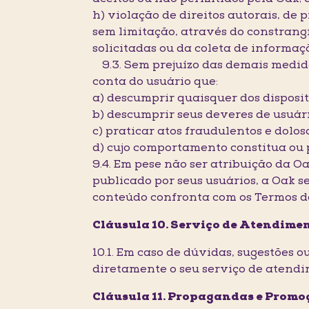
h) violação de direitos autorais, de 
sem limitação, através do constrang
solicitadas ou da coleta de informaç
9.3. Sem prejuízo das demais medida
conta do usuário que:
a) descumprir quaisquer dos disposi
b) descumprir seus deveres de usuári
c) praticar atos fraudulentos e doloso
d) cujo comportamento constitua ou p
9.4. Em pese não ser atribuição da Oa
publicado por seus usuários, a Oak s
conteúdo confronta com os Termos de 
Cláusula 10. Serviço de Atendime
10.1. Em caso de dúvidas, sugestões 
diretamente o seu serviço de atend
Cláusula 11. Propagandas e Promo