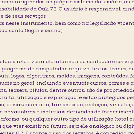
cionais originados no próprio sistema do usuário, ou 
sabilidade da Oak. 7.2. O usuário é responsável, aind
e de seus serviços;
s neste instrumento, bem como na legislação vigent
sua conta (login e senha).
lectuais relativos à plataforma, seu conteúdo e serviç
programa de computador, arquivo, textos, ícones, des
uts, logos, algoritmos, moldes, imagens, conteúdos, fo
uais no geral, incluindo eventuais cursos, games e a
ais, teasers, pílulas, dentre outros, são de proprieda
a tal utilização e exploração, e estão protegidos pel
o, armazenamento, transmissão, exibição, veiculaçã
 novas obras e materiais derivadas do fornecimento
aforma, ou qualquer outro tipo de utilização (total o
que vier existir no futuro, seja ele analógico ou digit
entes. 8.3. Durante o uso dos serviços, é concedido a