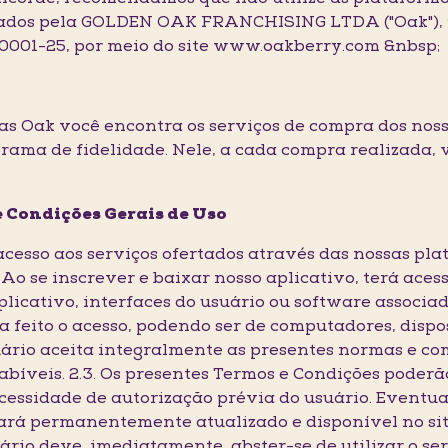
stados pela GOLDEN OAK FRANCHISING LTDA ("Oak"), 
/0001-25, por meio do site www.oakberry.com &nbsp;
mas Oak você encontra os serviços de compra dos noss
rama de fidelidade. Nele, a cada compra realizada,
e Condições Gerais de Uso
 acesso aos serviços ofertados através das nossas p
 Ao se inscrever e baixar nosso aplicativo, terá acess
plicativo, interfaces do usuário ou software associad
a feito o acesso, podendo ser de computadores, dispo
uário aceita integralmente as presentes normas e co
abíveis. 2.3. Os presentes Termos e Condições poderã
ssidade de autorização prévia do usuário. Eventuai
rá permanentemente atualizado e disponível no site
ário deve, imediatamente, abster-se de utilizar o serv