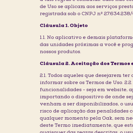
de Uso se aplicam aos serviços pre
registrada sob o CNPJ nº 27.634.238
Cláusula 1. Objeto
1.1. No aplicativo e demais platafor
das unidades próximas a você e prog
nossos produtos.
Cláusula 2. Aceitação dos Termos 
2.1. Todos aqueles que desejarem ter
informar sobre os Termos de Uso. 2.2.
funcionalidades - seja em website, a
importando o dispositivo de onde sej
venham a ser disponibilizados, o us
risco de aplicação das penalidades c
qualquer momento pela Oak, sem nece
deste Termo imediatamente, que esta
quaisquer das regras descritas, o usu