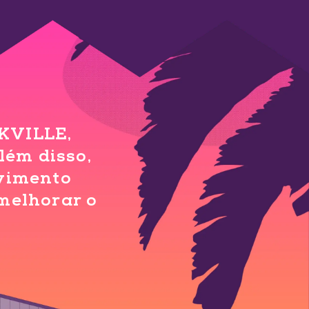
KVILLE,
lém disso,
vimento
melhorar o