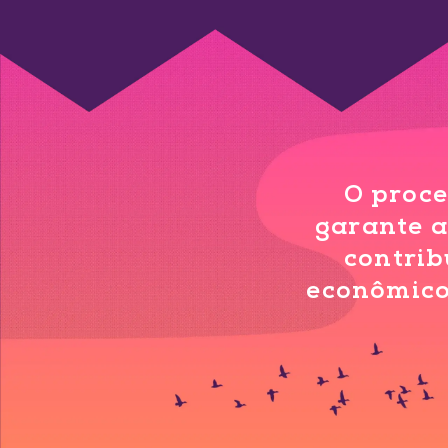
O proc
garante a
contri
econômico