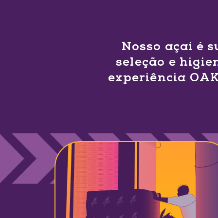
Nosso açaí é s
seleção e higie
experiência OAK